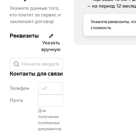
на период
12
месяц
Укажите данные того,
кто платит за сервис и
заключает договор
Укажите реквизиты, ч
стоимость
Реквизиты
Указать
вручную
Начните вводить наименование или ИНН
Контакты для связи
Телефон
Почта
Для
получения
платежных
документов